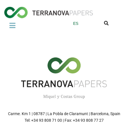
ES
LA EMPRESA
Sobre nosotros
El Abacá
Normas de Calidad
Grupo Miquel y Costas
PRODUCTOS
Papel para Bolsas de Té
Carme. Km 1 | 08787 | La Pobla de Claramunt | Barcelona, Spain
Filtro de papel para Café
Tel: +34 93 808 71 00 | Fax: +34 93 808 77 27