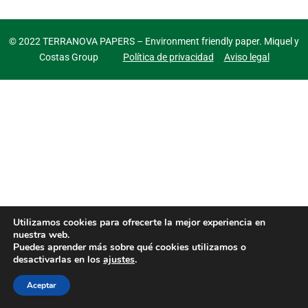
Papel Compostable para Café y Té
Papel de Empastado para Baterías
© 2022 TERRANOVA PAPERS – Environment friendly paper. Miquel y
Costas Group
Política de privacidad
Aviso legal
Cintas adhesivas
Papel poroso para la Protección del Hogar
I+D
SOSTENIBILIDAD
NOTICIAS Y EVENTOS
CONTACTO
Utilizamos cookies para ofrecerte la mejor experiencia en
nuestra web.
Puedes aprender más sobre qué cookies utilizamos o
desactivarlas en los
ajustes
.
Aceptar